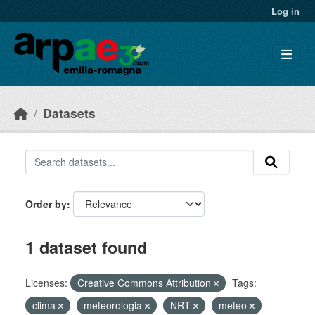
Skip to main content
Log in
Datasets
Order by
1 dataset found
Licenses:
Creative Commons Attribution
Tags:
clima
meteorologia
NRT
meteo