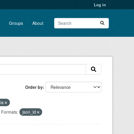
Log in
Groups
About
Order by
gia
Formats:
json_ld