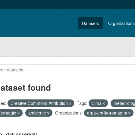
Datasets
Organizations
dataset found
ses:
Creative Commons Attribution
Tags:
clima
meteorolo
toraggio
ambiente
Organizations:
arpa-emilia-romagna
 - dati osservati