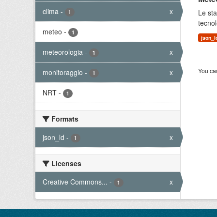
clima
-
x
Le sta
1
tecnol
meteo
-
1
json_l
meteorologia
-
x
1
You can
monitoraggio
-
x
1
NRT
-
1
Formats
json_ld
-
x
1
Licenses
Creative Commons...
-
x
1