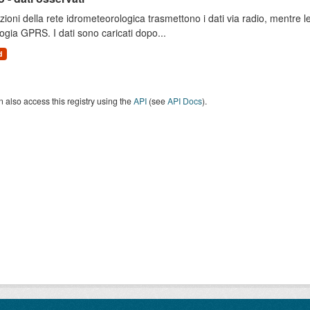
zioni della rete idrometeorologica trasmettono i dati via radio, mentre
ogia GPRS. I dati sono caricati dopo...
d
 also access this registry using the
API
(see
API Docs
).