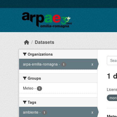
Skip to main content
Datasets
Organizations
arpa-emilia-romagna
-
x
1
1 
Groups
Meteo
-
1
Licen
moni
Tags
ambiente
-
x
1
Meteo