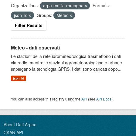
Organizations:
arpa-emilia-romagna
Formats:
json_ld
Groups:
Meteo
Filter Results
Meteo - dati osservati
Le stazioni della rete idrometeorologica trasmettono i dati
via radio, mentre le stazioni agrometeorologiche e urbane
impiegano la tecnologia GPRS. I dati sono caricati dopo...
json_ld
You can also access this registry using the
API
(see
API Docs
).
About Dati Arpae
CKAN API