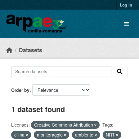
Skip to main content
Log in
Datasets
Order by
1 dataset found
Licenses:
Creative Commons Attribution
Tags:
clima
monitoraggio
ambiente
NRT