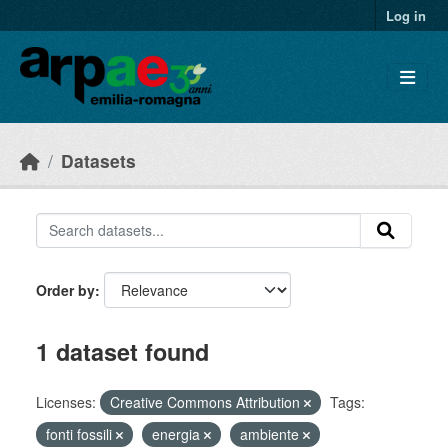
Skip to main content
Log in
Datasets
Order by
1 dataset found
Licenses:
Creative Commons Attribution
Tags:
fonti fossili
energia
ambiente