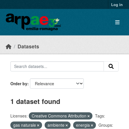
Skip to main content
Log in
Datasets
Order by
1 dataset found
Licenses:
Creative Commons Attribution
Tags:
gas naturale
ambiente
energia
Groups: