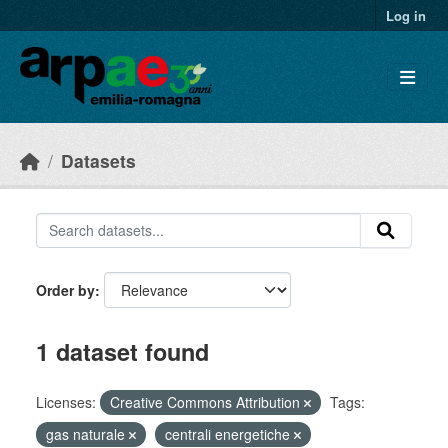
Skip to main content
Log in
Datasets
Order by
1 dataset found
Licenses:
Creative Commons Attribution
Tags:
gas naturale
centrali energetiche