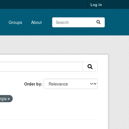
Log in
Groups
About
Order by
rgia