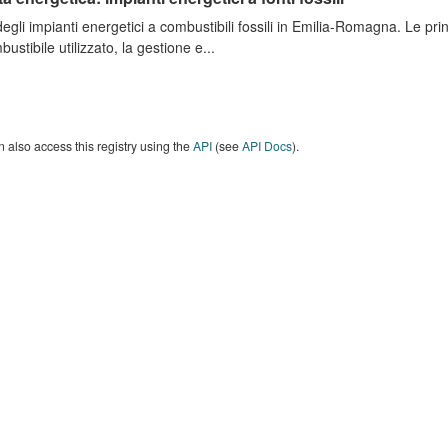
degli impianti energetici a combustibili fossili in Emilia-Romagna. Le pri
bustibile utilizzato, la gestione e...
 also access this registry using the
API
(see
API Docs
).