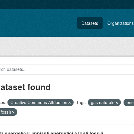
Datasets
Organizations
dataset found
ses:
Creative Commons Attribution
Tags:
gas naturale
ene
 fossili
ta energetica: impianti energetici a fonti fossili