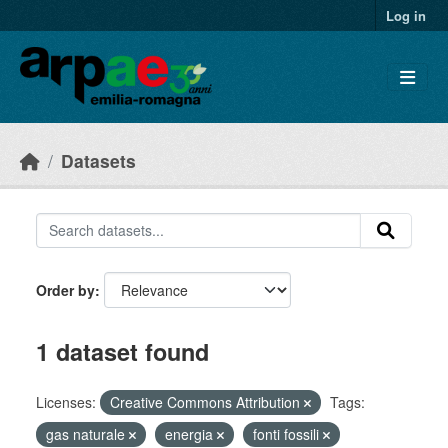
Skip to main content
Log in
Datasets
Order by
1 dataset found
Licenses:
Creative Commons Attribution
Tags:
gas naturale
energia
fonti fossili