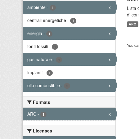
ambiente
-
x
Lista 
1
di com
centrali energetiche
-
1
ARC
energia
-
x
1
You can
fonti fossili
-
1
gas naturale
-
x
1
impianti
-
1
olio combustibile
-
x
1
Formats
ARC
-
x
1
Licenses