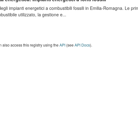
degli impianti energetici a combustibili fossili in Emilia-Romagna. Le pri
bustibile utilizzato, la gestione e...
 also access this registry using the
API
(see
API Docs
).