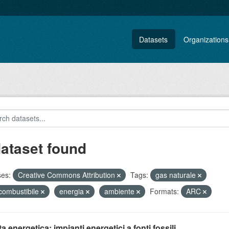
Datasets
Organizations
dataset found
ses:
Creative Commons Attribution
Tags:
gas naturale
 combustibile
energia
ambiente
Formats:
ARC
ta energetica: impianti energetici a fonti fossili