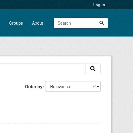
Log in
Groups
About
Order by