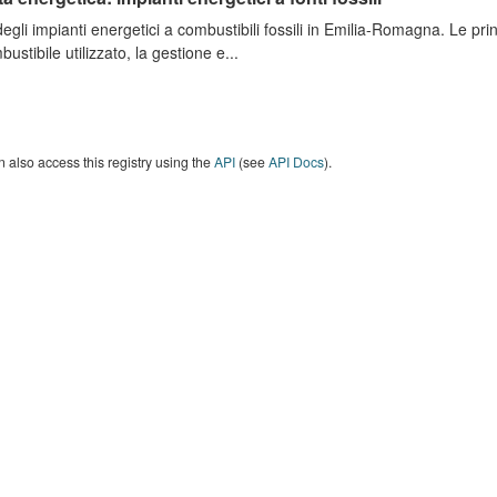
degli impianti energetici a combustibili fossili in Emilia-Romagna. Le pri
bustibile utilizzato, la gestione e...
 also access this registry using the
API
(see
API Docs
).