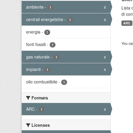
ambiente
-
x
Lista 
1
di com
centrali energetiche
-
x
1
ARC
energia
-
1
You can
fonti fossili
-
1
gas naturale
-
x
1
impianti
-
x
1
olio combustibile
-
1
Formats
ARC
-
x
1
Licenses