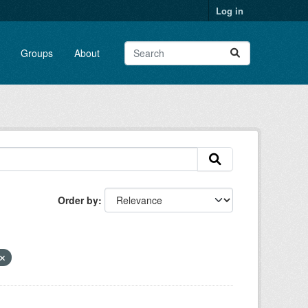
Log in
Groups
About
Order by