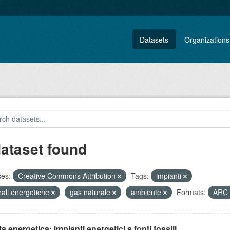
Datasets
Organizations
dataset found
ses:
Creative Commons Attribution
Tags:
impianti
rali energetiche
gas naturale
ambiente
Formats:
ARC
ta energetica: impianti energetici a fonti fossili