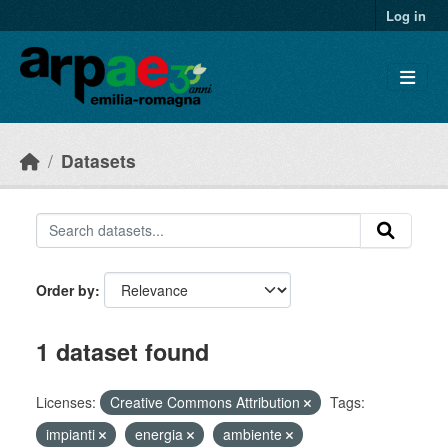
Skip to main content
Log in
Datasets
Order by
1 dataset found
Licenses:
Creative Commons Attribution
Tags:
impianti
energia
ambiente