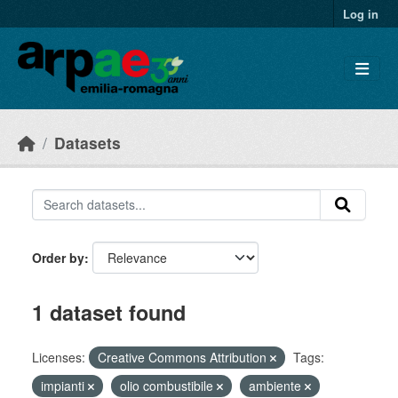
Skip to main content
Log in
Datasets
Order by
1 dataset found
Licenses:
Creative Commons Attribution
Tags:
impianti
olio combustibile
ambiente