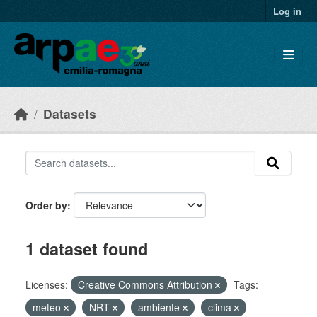
Skip to main content
Log in
Datasets
Order by
1 dataset found
Licenses:
Creative Commons Attribution
Tags:
meteo
NRT
ambiente
clima