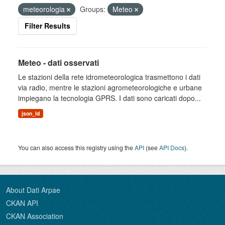
meteorologia
Groups:
Meteo
Filter Results
Meteo - dati osservati
Le stazioni della rete idrometeorologica trasmettono i dati
via radio, mentre le stazioni agrometeorologiche e urbane
impiegano la tecnologia GPRS. I dati sono caricati dopo...
json_ld
You can also access this registry using the
API
(see
API Docs
).
About Dati Arpae
CKAN API
CKAN Association