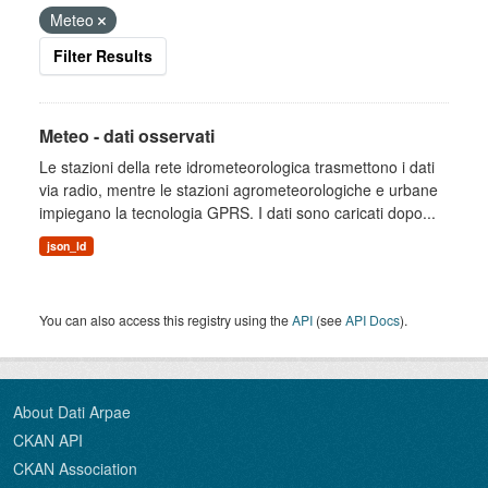
Meteo
Filter Results
Meteo - dati osservati
Le stazioni della rete idrometeorologica trasmettono i dati
via radio, mentre le stazioni agrometeorologiche e urbane
impiegano la tecnologia GPRS. I dati sono caricati dopo...
json_ld
You can also access this registry using the
API
(see
API Docs
).
About Dati Arpae
CKAN API
CKAN Association