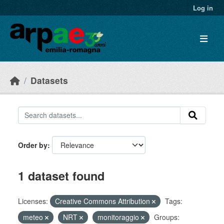
Skip to main content
Log in
Datasets
Order by
1 dataset found
Licenses:
Creative Commons Attribution
Tags:
meteo
NRT
monitoraggio
Groups: