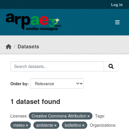
Skip to main content
Log in
Datasets
Order by
1 dataset found
Licenses:
Creative Commons Attribution
Tags:
meteo
ambiente
bollettino
Organizations: