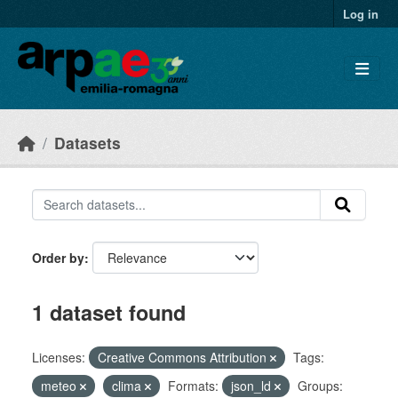
Skip to main content
Log in
Datasets
Order by
1 dataset found
Licenses:
Creative Commons Attribution
Tags:
meteo
clima
Formats:
json_ld
Groups: