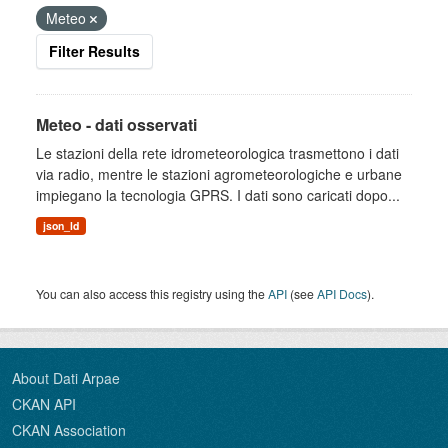
Meteo
Filter Results
Meteo - dati osservati
Le stazioni della rete idrometeorologica trasmettono i dati
via radio, mentre le stazioni agrometeorologiche e urbane
impiegano la tecnologia GPRS. I dati sono caricati dopo...
json_ld
You can also access this registry using the
API
(see
API Docs
).
About Dati Arpae
CKAN API
CKAN Association