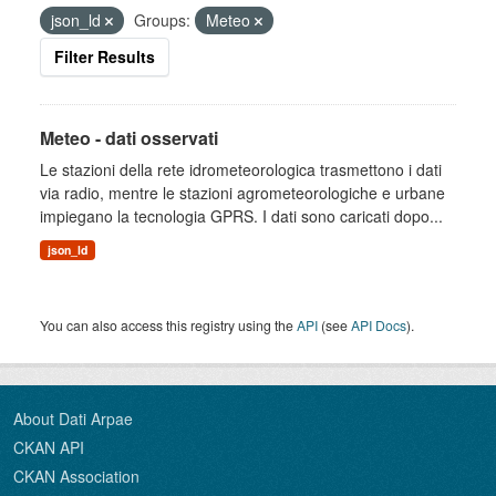
json_ld
Groups:
Meteo
Filter Results
Meteo - dati osservati
Le stazioni della rete idrometeorologica trasmettono i dati
via radio, mentre le stazioni agrometeorologiche e urbane
impiegano la tecnologia GPRS. I dati sono caricati dopo...
json_ld
You can also access this registry using the
API
(see
API Docs
).
About Dati Arpae
CKAN API
CKAN Association