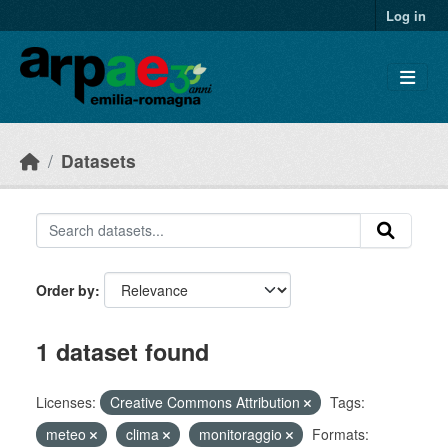
Skip to main content
Log in
Datasets
Order by
1 dataset found
Licenses:
Creative Commons Attribution
Tags:
meteo
clima
monitoraggio
Formats: