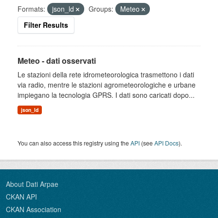
Formats:
json_ld
Groups:
Meteo
Filter Results
Meteo - dati osservati
Le stazioni della rete idrometeorologica trasmettono i dati
via radio, mentre le stazioni agrometeorologiche e urbane
impiegano la tecnologia GPRS. I dati sono caricati dopo...
json_ld
You can also access this registry using the
API
(see
API Docs
).
About Dati Arpae
CKAN API
CKAN Association