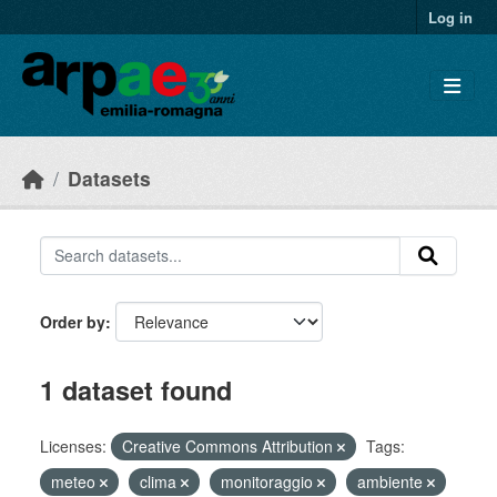
Skip to main content
Log in
Datasets
Order by
1 dataset found
Licenses:
Creative Commons Attribution
Tags:
meteo
clima
monitoraggio
ambiente