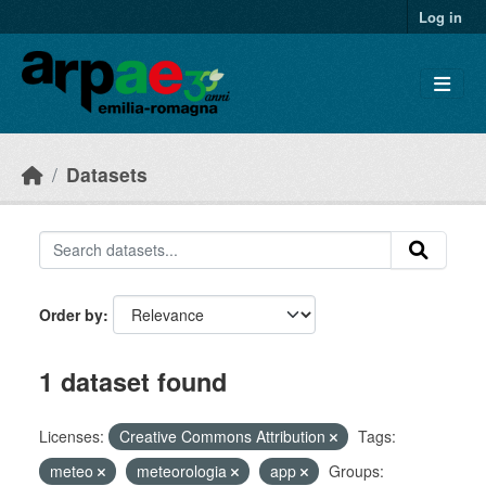
Skip to main content
Log in
Datasets
Order by
1 dataset found
Licenses:
Creative Commons Attribution
Tags:
meteo
meteorologia
app
Groups: