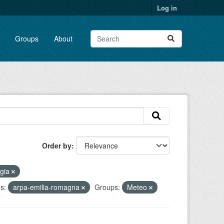
Log in
Groups
About
Order by
ogia
s:
arpa-emilia-romagna
Groups:
Meteo