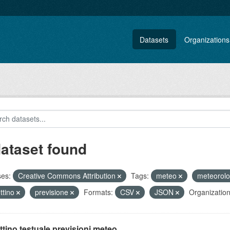
Datasets
Organizations
dataset found
ses:
Creative Commons Attribution
Tags:
meteo
meteorol
ettino
previsione
Formats:
CSV
JSON
Organization
ttino testuale previsioni meteo