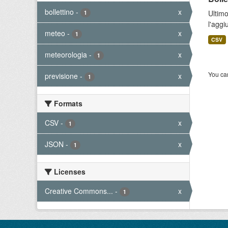
bollettino
-
x
Ultimo
1
l'aggi
meteo
-
x
1
CSV
meteorologia
-
x
1
You can
previsione
-
x
1
Formats
CSV
-
x
1
JSON
-
x
1
Licenses
Creative Commons...
-
x
1