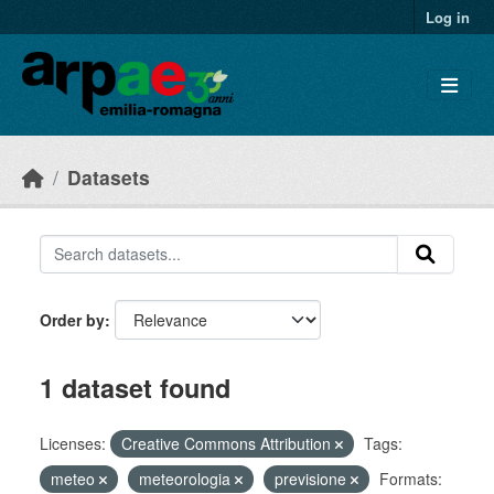
Skip to main content
Log in
Datasets
Order by
1 dataset found
Licenses:
Creative Commons Attribution
Tags:
meteo
meteorologia
previsione
Formats: