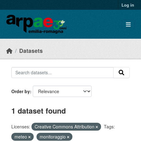
Skip to main content
Log in
Datasets
Order by
1 dataset found
Licenses:
Creative Commons Attribution
Tags:
meteo
monitoraggio