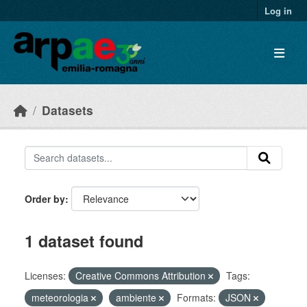
Skip to main content
Log in
Datasets
Order by
1 dataset found
Licenses:
Creative Commons Attribution
Tags:
meteorologia
ambiente
Formats:
JSON