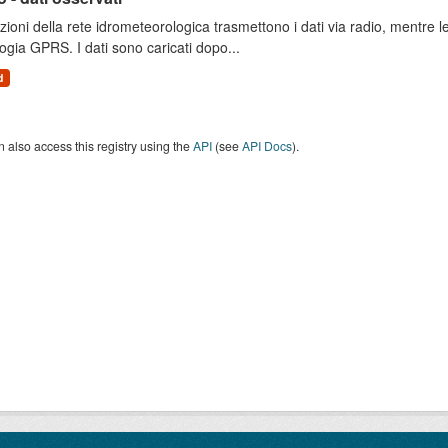
zioni della rete idrometeorologica trasmettono i dati via radio, mentre
ogia GPRS. I dati sono caricati dopo...
d
 also access this registry using the
API
(see
API Docs
).