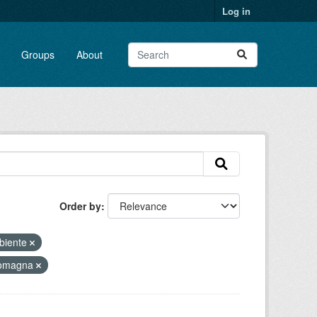
Log in
Groups
About
Order by
biente
-romagna