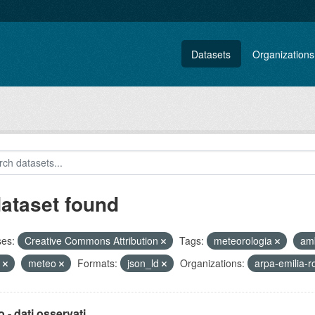
Datasets
Organizations
dataset found
ses:
Creative Commons Attribution
Tags:
meteorologia
am
T
meteo
Formats:
json_ld
Organizations:
arpa-emilia
 - dati osservati