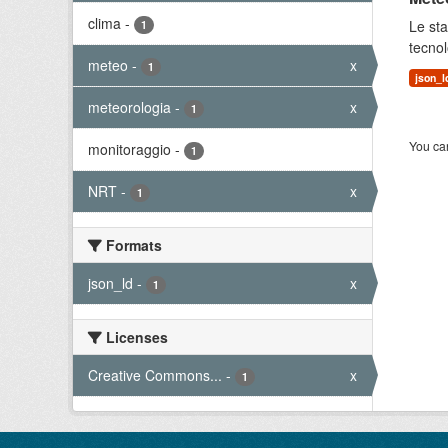
clima
-
Le sta
1
tecnol
meteo
-
x
1
json_l
meteorologia
-
x
1
You can
monitoraggio
-
1
NRT
-
x
1
Formats
json_ld
-
x
1
Licenses
Creative Commons...
-
x
1