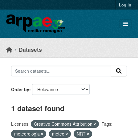
Skip to main content
Log in
Datasets
Order by
1 dataset found
Licenses:
Creative Commons Attribution
Tags:
meteorologia
meteo
NRT