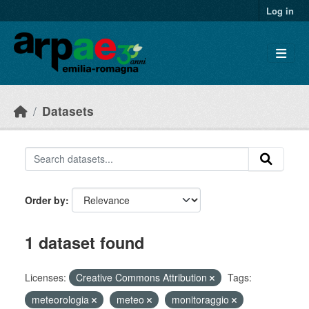
Skip to main content
Log in
Datasets
Order by
1 dataset found
Licenses:
Creative Commons Attribution
Tags:
meteorologia
meteo
monitoraggio