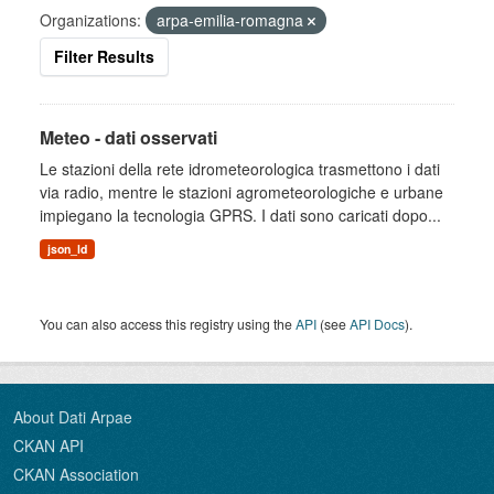
Organizations:
arpa-emilia-romagna
Filter Results
Meteo - dati osservati
Le stazioni della rete idrometeorologica trasmettono i dati
via radio, mentre le stazioni agrometeorologiche e urbane
impiegano la tecnologia GPRS. I dati sono caricati dopo...
json_ld
You can also access this registry using the
API
(see
API Docs
).
About Dati Arpae
CKAN API
CKAN Association