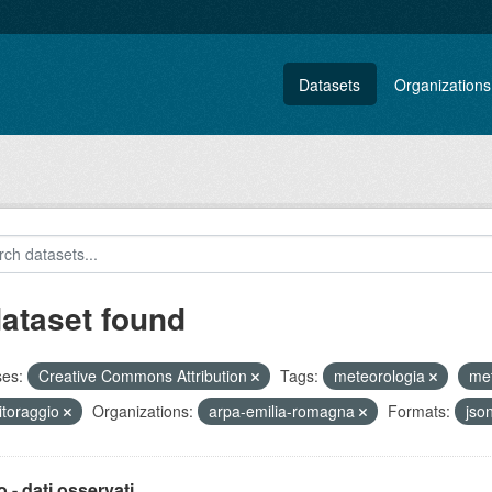
Datasets
Organizations
dataset found
ses:
Creative Commons Attribution
Tags:
meteorologia
me
toraggio
Organizations:
arpa-emilia-romagna
Formats:
jso
 - dati osservati