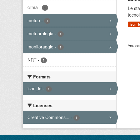
clima
-
Le sta
1
tecnol
meteo
-
x
1
json_l
meteorologia
-
x
1
You can
monitoraggio
-
x
1
NRT
-
1
Formats
json_ld
-
x
1
Licenses
Creative Commons...
-
x
1