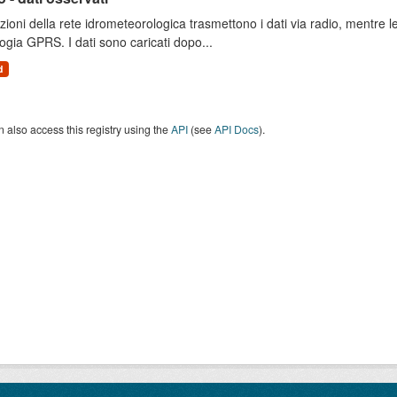
zioni della rete idrometeorologica trasmettono i dati via radio, mentre
ogia GPRS. I dati sono caricati dopo...
d
 also access this registry using the
API
(see
API Docs
).