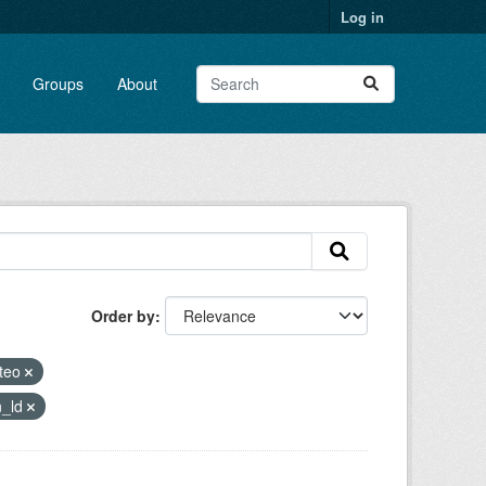
Log in
Groups
About
Order by
teo
n_ld