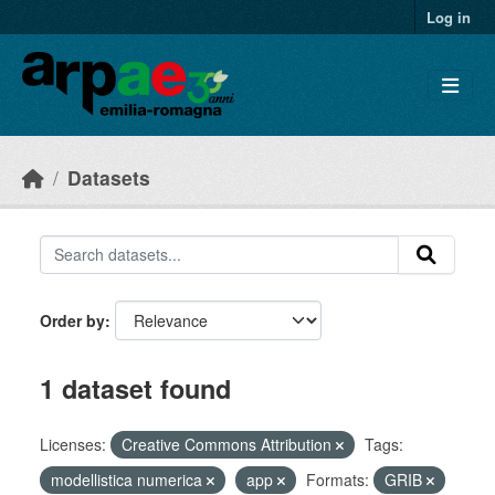
Skip to main content
Log in
Datasets
Order by
1 dataset found
Licenses:
Creative Commons Attribution
Tags:
modellistica numerica
app
Formats:
GRIB