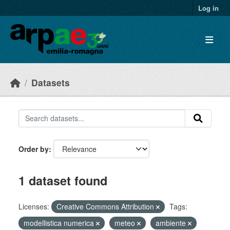
Skip to main content
Log in
Datasets
Order by
1 dataset found
Licenses:
Creative Commons Attribution
Tags:
modellistica numerica
meteo
ambiente