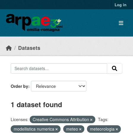
Skip to main content
Log in
Datasets
Order by
1 dataset found
Licenses:
Creative Commons Attribution
Tags:
modellistica numerica
meteo
meteorologia