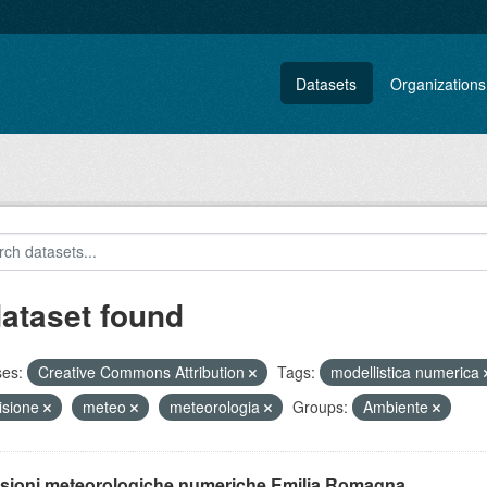
Datasets
Organizations
dataset found
ses:
Creative Commons Attribution
Tags:
modellistica numerica
isione
meteo
meteorologia
Groups:
Ambiente
isioni meteorologiche numeriche Emilia Romagna