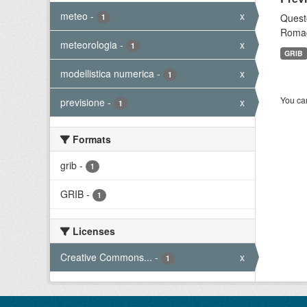
meteo
-
x
Questo
1
Romagn
meteorologia
-
x
1
GRIB
modellistica numerica
-
x
1
You can
previsione
-
x
1
Formats
grib
-
1
GRIB
-
1
Licenses
Creative Commons...
-
x
1