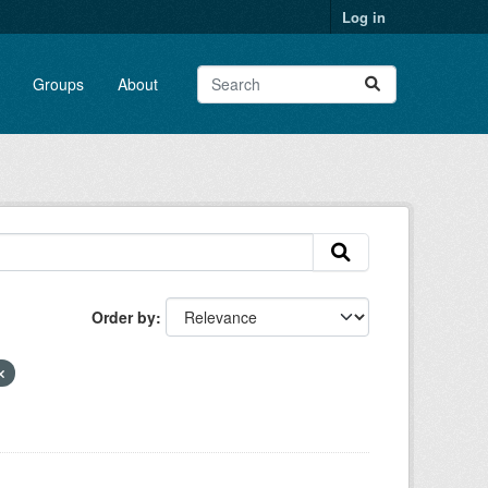
Log in
Groups
About
Order by