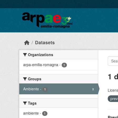
Skip to main content
Datasets
Organizations
arpa-emilia-romagna
-
1
1 
Groups
Ambiente
-
x
1
Licen
prev
Tags
ambiente
-
1
Prev