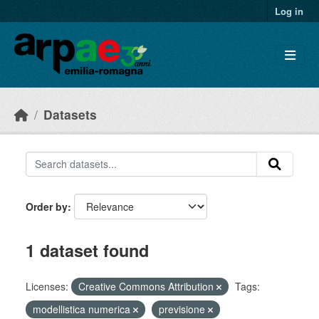
Skip to main content
Log in
Datasets
Order by
1 dataset found
Licenses:
Creative Commons Attribution
Tags:
modellistica numerica
previsione