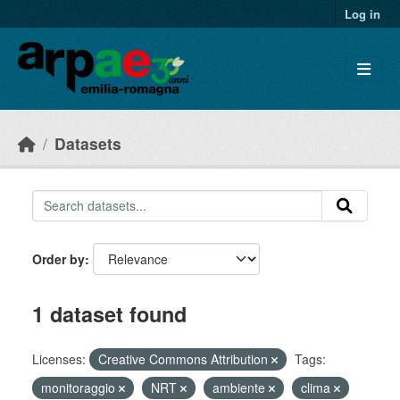
Skip to main content
Log in
Datasets
Order by
1 dataset found
Licenses:
Creative Commons Attribution
Tags:
monitoraggio
NRT
ambiente
clima