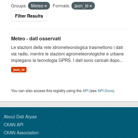
Groups:
Meteo
Formats:
json_ld
Filter Results
Meteo - dati osservati
Le stazioni della rete idrometeorologica trasmettono i dati
via radio, mentre le stazioni agrometeorologiche e urbane
impiegano la tecnologia GPRS. I dati sono caricati dopo...
json_ld
You can also access this registry using the
API
(see
API Docs
).
About Dati Arpae
CKAN API
CKAN Association