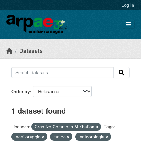
Skip to main content
Log in
Datasets
Order by
1 dataset found
Licenses:
Creative Commons Attribution
Tags:
monitoraggio
meteo
meteorologia