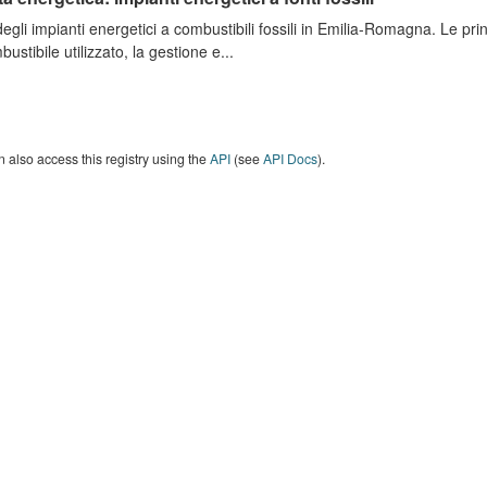
degli impianti energetici a combustibili fossili in Emilia-Romagna. Le pri
bustibile utilizzato, la gestione e...
 also access this registry using the
API
(see
API Docs
).