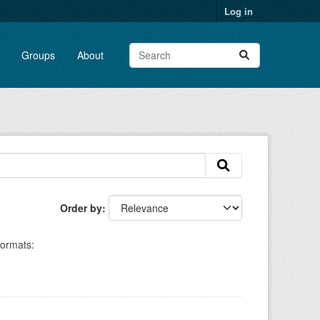
Log in
Groups
About
Order by
ormats: