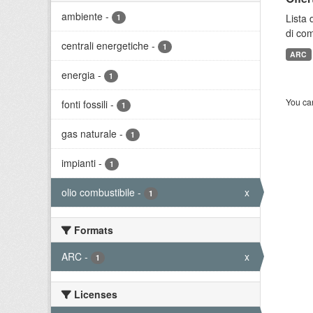
ambiente
-
Lista 
1
di com
centrali energetiche
-
1
ARC
energia
-
1
You can
fonti fossili
-
1
gas naturale
-
1
impianti
-
1
olio combustibile
-
x
1
Formats
ARC
-
x
1
Licenses