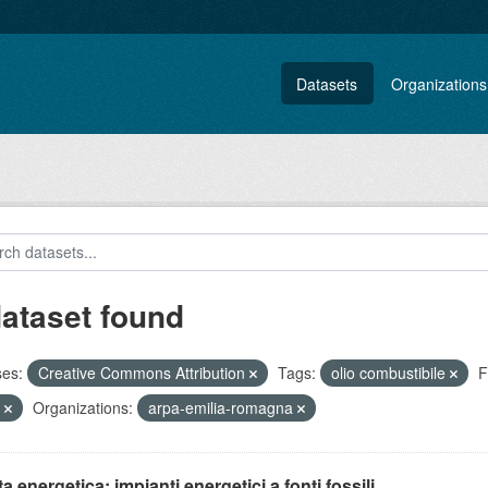
Datasets
Organizations
dataset found
ses:
Creative Commons Attribution
Tags:
olio combustibile
F
C
Organizations:
arpa-emilia-romagna
ta energetica: impianti energetici a fonti fossili