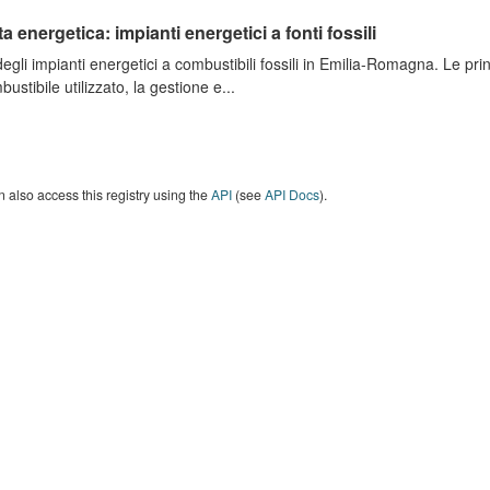
ta energetica: impianti energetici a fonti fossili
degli impianti energetici a combustibili fossili in Emilia-Romagna. Le pri
bustibile utilizzato, la gestione e...
 also access this registry using the
API
(see
API Docs
).