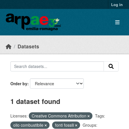
Skip to main content
Log in
Datasets
Order by
1 dataset found
Licenses:
Creative Commons Attribution
Tags:
olio combustibile
fonti fossili
Groups: