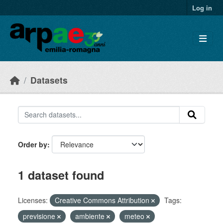
Skip to main content
Log in
Datasets
Order by
1 dataset found
Licenses:
Creative Commons Attribution
Tags:
previsione
ambiente
meteo