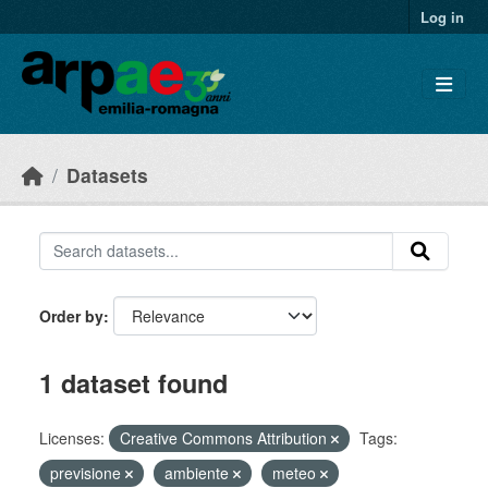
Skip to main content
Log in
Datasets
Order by
1 dataset found
Licenses:
Creative Commons Attribution
Tags:
previsione
ambiente
meteo