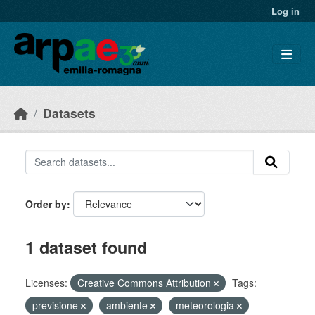
Skip to main content
Log in
Datasets
Order by
1 dataset found
Licenses:
Creative Commons Attribution
Tags:
previsione
ambiente
meteorologia