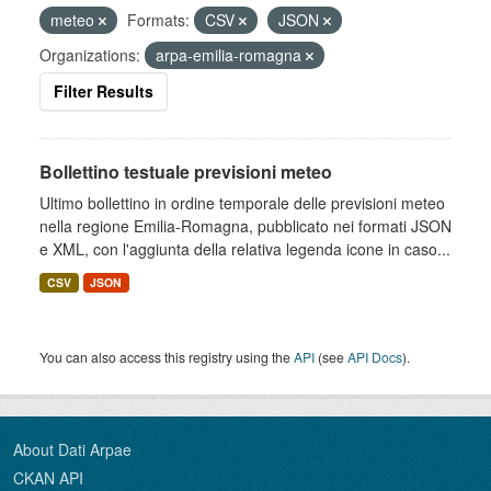
meteo
Formats:
CSV
JSON
Organizations:
arpa-emilia-romagna
Filter Results
Bollettino testuale previsioni meteo
Ultimo bollettino in ordine temporale delle previsioni meteo
nella regione Emilia-Romagna, pubblicato nei formati JSON
e XML, con l'aggiunta della relativa legenda icone in caso...
CSV
JSON
You can also access this registry using the
API
(see
API Docs
).
About Dati Arpae
CKAN API