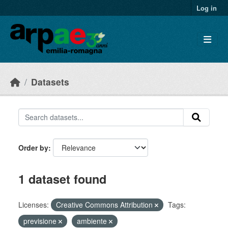
Skip to main content
Log in
Datasets
Order by
1 dataset found
Licenses:
Creative Commons Attribution
Tags:
previsione
ambiente