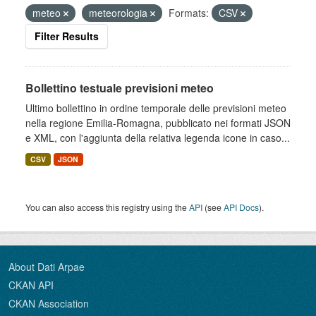
meteo
meteorologia
Formats:
CSV
Filter Results
Bollettino testuale previsioni meteo
Ultimo bollettino in ordine temporale delle previsioni meteo
nella regione Emilia-Romagna, pubblicato nei formati JSON
e XML, con l'aggiunta della relativa legenda icone in caso...
CSV
JSON
You can also access this registry using the
API
(see
API Docs
).
About Dati Arpae
CKAN API
CKAN Association