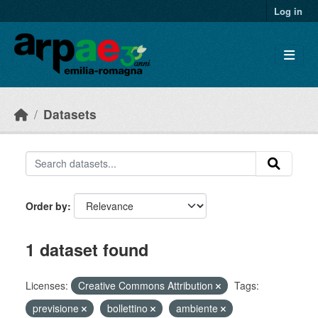
Skip to main content
Log in
Datasets
Order by
1 dataset found
Licenses:
Creative Commons Attribution
Tags:
previsione
bollettino
ambiente