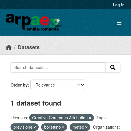
Skip to main content
Log in
Datasets
Order by
1 dataset found
Licenses:
Creative Commons Attribution
Tags:
previsione
bollettino
meteo
Organizations: