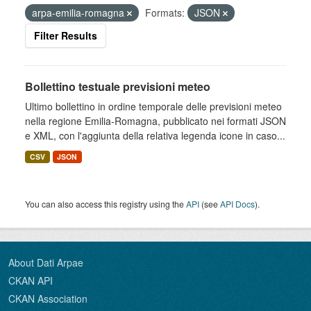
arpa-emilia-romagna
Formats:
JSON
Filter Results
Bollettino testuale previsioni meteo
Ultimo bollettino in ordine temporale delle previsioni meteo
nella regione Emilia-Romagna, pubblicato nei formati JSON
e XML, con l'aggiunta della relativa legenda icone in caso...
CSV
JSON
You can also access this registry using the
API
(see
API Docs
).
About Dati Arpae
CKAN API
CKAN Association