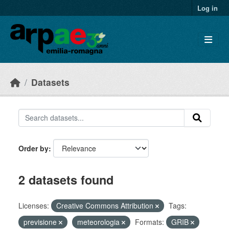
Skip to main content
Log in
Datasets
Order by
2 datasets found
Licenses:
Creative Commons Attribution
Tags:
previsione
meteorologia
Formats:
GRIB