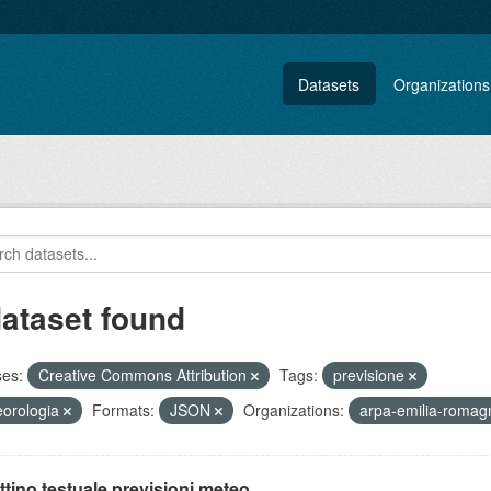
Datasets
Organizations
dataset found
ses:
Creative Commons Attribution
Tags:
previsione
orologia
Formats:
JSON
Organizations:
arpa-emilia-roma
ttino testuale previsioni meteo