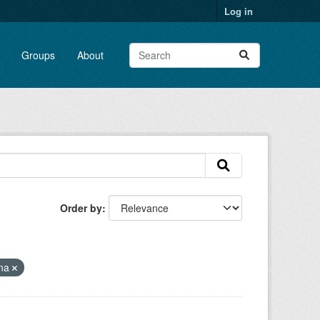
Log in
Groups
About
Order by
gna