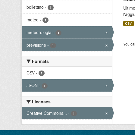
bollettino
-
Ultimo
1
l'aggi
meteo
-
1
CSV
meteorologia
-
x
1
You can
previsione
-
x
1
Formats
CSV
-
1
JSON
-
x
1
Licenses
Creative Commons...
-
x
1