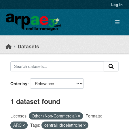
Skip to main content
Log in
Datasets
Order by
1 dataset found
Licenses:
Other (Non-Commercial)
Formats:
ARC
Tags:
centrali idroelettriche