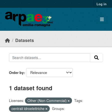
Skip to main content
Log in
Datasets
Order by
1 dataset found
Licenses:
Other (Non-Commercial)
Tags:
centrali idroelettriche
Groups: