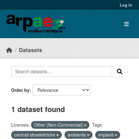
Skip to main content
Log in
Datasets
Order by
1 dataset found
Licenses:
Other (Non-Commercial)
Tags:
centrali idroelettriche
ambiente
impianti