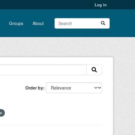
Log in
Groups
About
Order by