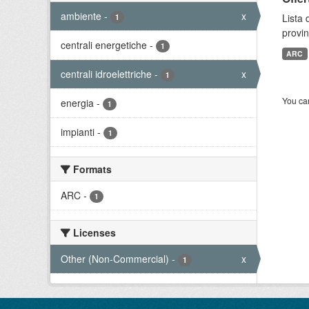
ambiente
-
x
Lista 
1
provin
centrali energetiche
-
1
ARC
centrali idroelettriche
-
x
1
You can
energia
-
1
impianti
-
1
Formats
ARC
-
1
Licenses
Other (Non-Commercial)
-
x
1