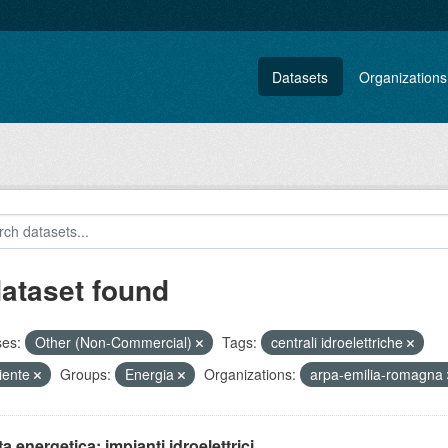
Datasets
Organizations
dataset found
ses:
Other (Non-Commercial)
Tags:
centrali idroelettriche
iente
Groups:
Energia
Organizations:
arpa-emilia-romagna
ta energetica: impianti idroelettrici