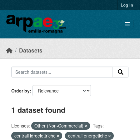
Skip to main content
Log in
Datasets
Order by
1 dataset found
Licenses:
Other (Non-Commercial)
Tags:
centrali idroelettriche
centrali energetiche